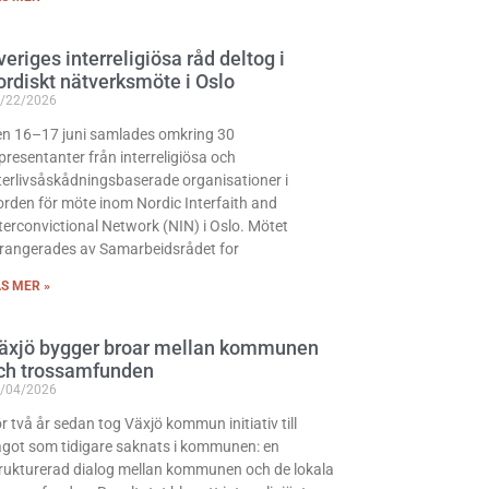
veriges interreligiösa råd deltog i
ordiskt nätverksmöte i Oslo
/22/2026
n 16–17 juni samlades omkring 30
presentanter från interreligiösa och
terlivsåskådningsbaserade organisationer i
rden för möte inom Nordic Interfaith and
terconvictional Network (NIN) i Oslo. Mötet
rangerades av Samarbeidsrådet for
S MER »
äxjö bygger broar mellan kommunen
ch trossamfunden
/04/2026
r två år sedan tog Växjö kommun initiativ till
got som tidigare saknats i kommunen: en
rukturerad dialog mellan kommunen och de lokala