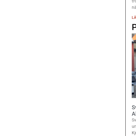
tr
nä
LÄ
S
A
Sv
un
Kj