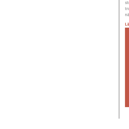
st
tr
nä
Lä