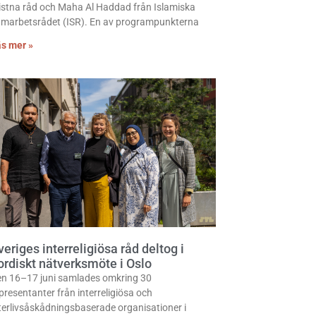
istna råd och Maha Al Haddad från Islamiska
marbetsrådet (ISR). En av programpunkterna
s mer »
veriges interreligiösa råd deltog i
ordiskt nätverksmöte i Oslo
n 16–17 juni samlades omkring 30
presentanter från interreligiösa och
terlivsåskådningsbaserade organisationer i