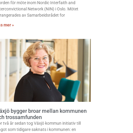
rden för möte inom Nordic Interfaith and
terconvictional Network (NIN) i Oslo. Mötet
rangerades av Samarbeidsrådet for
s mer »
äxjö bygger broar mellan kommunen
ch trossamfunden
r två år sedan tog Växjö kommun initiativ till
got som tidigare saknats i kommunen: en