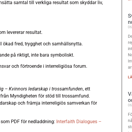
sätta samtal till verkliga resultat som skyddar liv,
S
n
06
om levererar resultat.
De
re
till ökad fred, trygghet och samhällsnytta.
in
ande på riktigt, inte bara symboliskt.
No
In
nsvar och förtroende i interreligiösa forum.
ar
LÄ
dig – Kvinnors ledarskap i trossamfunden
, ett
V
ån Myndigheten för stöd till trossamfund.
o
edarskap och främja interreligiös samverkan för
06
Fö
nå
ig som PDF för nedladdning:
Interfaith Dialogues –
st