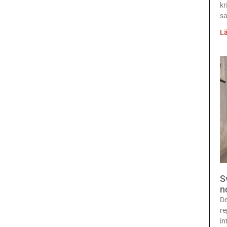
kr
sa
Lä
S
n
De
re
in