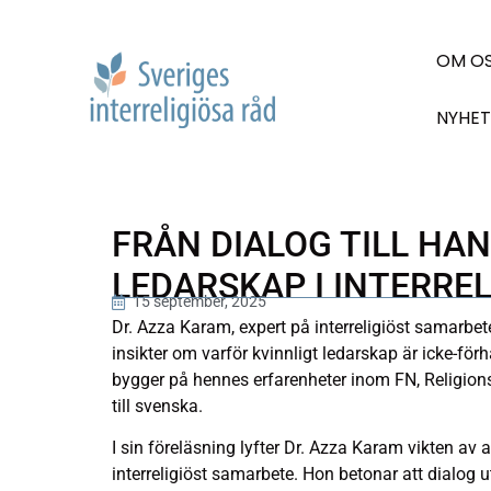
OM O
NYHET
FRÅN DIALOG TILL HAN
LEDARSKAP I INTERRE
15 september, 2025
Dr. Azza Karam, expert på interreligiöst samarbete
insikter om varför kvinnligt ledarskap är icke-förh
bygger på hennes erfarenheter inom FN, Religions
till svenska.
I sin föreläsning lyfter Dr. Azza Karam vikten av a
interreligiöst samarbete. Hon betonar att dialog 