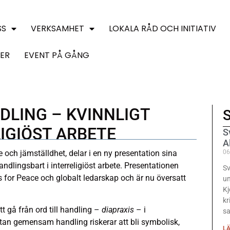
SS
VERKSAMHET
LOKALA RÅD OCH INITIATIV
ER
EVENT PÅ GÅNG
DLING – KVINNLIGT
S
LIGIÖST ARBETE
S
A
 och jämställdhet, delar i en ny presentation sina
06
andlingsbart i interreligiöst arbete. Presentationen
Sv
 for Peace och globalt ledarskap och är nu översatt
un
Kj
kr
tt gå från ord till handling –
diapraxis
– i
sa
utan gemensam handling riskerar att bli symbolisk,
LÄ