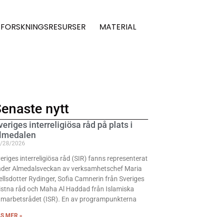
FORSKNINGSRESURSER
MATERIAL
enaste nytt
veriges interreligiösa råd på plats i
lmedalen
/28/2026
eriges interreligiösa råd (SIR) fanns representerat
der Almedalsveckan av verksamhetschef Maria
ellsdotter Rydinger, Sofia Camnerin från Sveriges
istna råd och Maha Al Haddad från Islamiska
marbetsrådet (ISR). En av programpunkterna
S MER »