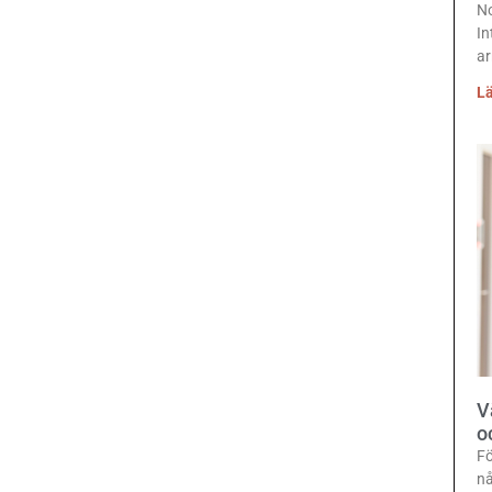
No
In
ar
Lä
V
o
Fö
nå