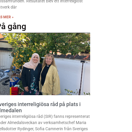
ossamfunden. Resultatet blev ett interreligiöst
tverk där
S MER »
På gång
veriges interreligiösa råd på plats i
lmedalen
eriges interreligiösa råd (SIR) fanns representerat
der Almedalsveckan av verksamhetschef Maria
ellsdotter Rydinger, Sofia Camnerin från Sveriges