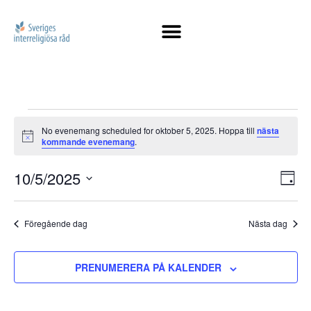
No evenemang scheduled for oktober 5, 2025. Hoppa till
nästa
Notis
kommande evenemang
.
Vy
10/5/2025
Ev
DAG
Välj
vy
na
datum.
Föregående dag
Nästa dag
PRENUMERERA PÅ KALENDER