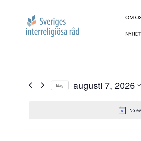
OM O
NYHET
augusti 7, 2026
Idag
Välj
datum.
No ev