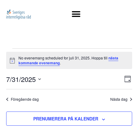
No evenemang scheduled for juli 31, 2025. Hoppa till
nästa
Notis
kommande evenemang
.
Vy
7/31/2025
Ev
DAG
Välj
vy
na
datum.
Föregående dag
Nästa dag
PRENUMERERA PÅ KALENDER