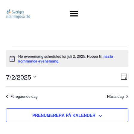
No evenemang scheduled for juli 2, 2025. Hoppa till
nästa
Notis
kommande evenemang
.
Vy
7/2/2025
Ev
DAG
Välj
vy
na
datum.
Föregående dag
Nästa dag
PRENUMERERA PÅ KALENDER