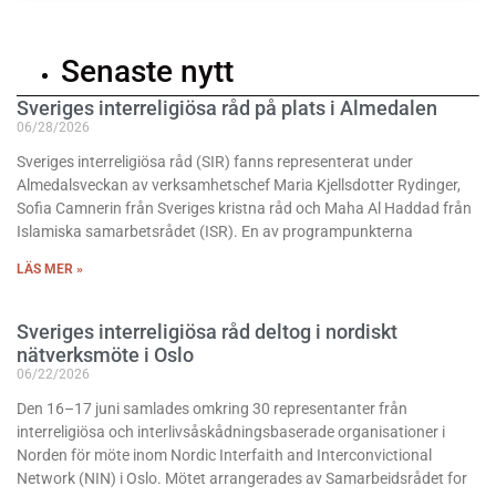
Senaste nytt
Sveriges interreligiösa råd på plats i Almedalen
06/28/2026
Sveriges interreligiösa råd (SIR) fanns representerat under
Almedalsveckan av verksamhetschef Maria Kjellsdotter Rydinger,
Sofia Camnerin från Sveriges kristna råd och Maha Al Haddad från
Islamiska samarbetsrådet (ISR). En av programpunkterna
LÄS MER »
Sveriges interreligiösa råd deltog i nordiskt
nätverksmöte i Oslo
06/22/2026
Den 16–17 juni samlades omkring 30 representanter från
interreligiösa och interlivsåskådningsbaserade organisationer i
Norden för möte inom Nordic Interfaith and Interconvictional
Network (NIN) i Oslo. Mötet arrangerades av Samarbeidsrådet for