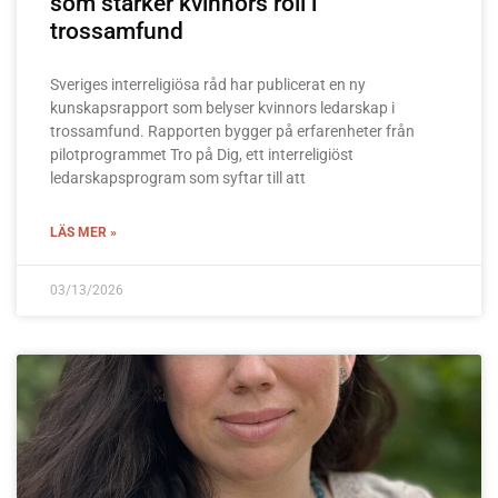
som stärker kvinnors roll i
trossamfund
Sveriges interreligiösa råd har publicerat en ny
kunskapsrapport som belyser kvinnors ledarskap i
trossamfund. Rapporten bygger på erfarenheter från
pilotprogrammet Tro på Dig, ett interreligiöst
ledarskapsprogram som syftar till att
LÄS MER »
03/13/2026