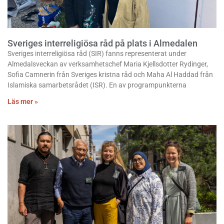
Sveriges interreligiösa råd på plats i Almedalen
Sveriges interreligiösa råd (SIR) fanns representerat under
Almedalsveckan av verksamhetschef Maria Kjellsdotter Rydinger,
Sofia Camnerin från Sveriges kristna råd och Maha Al Haddad från
Islamiska samarbetsrådet (ISR). En av programpunkterna
Läs mer »