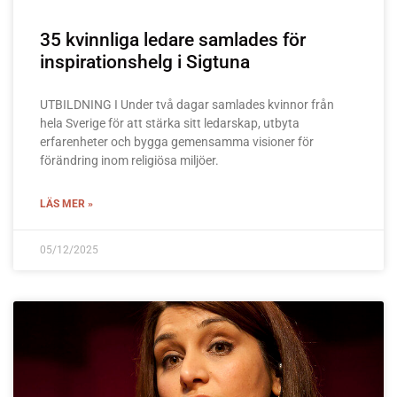
35 kvinnliga ledare samlades för
inspirationshelg i Sigtuna
UTBILDNING I Under två dagar samlades kvinnor från
hela Sverige för att stärka sitt ledarskap, utbyta
erfarenheter och bygga gemensamma visioner för
förändring inom religiösa miljöer.
LÄS MER »
05/12/2025