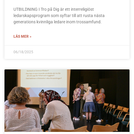
UTBILDNING I Tro på Dig är ett interreligiöst
ledarskapsprogram som syftar till att rusta nästa
generations kvinnliga ledare inom trossamfund.
LÄS MER »
06/18/2025