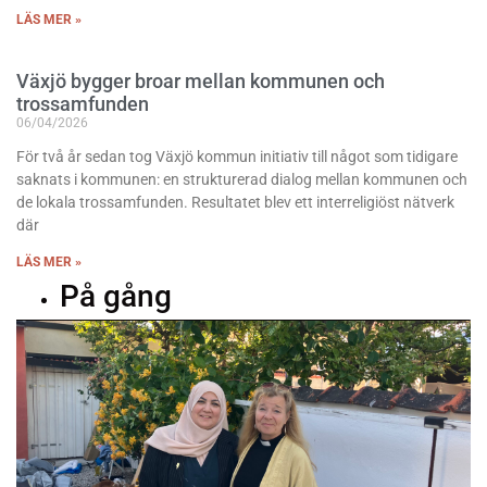
LÄS MER »
Växjö bygger broar mellan kommunen och
trossamfunden
06/04/2026
För två år sedan tog Växjö kommun initiativ till något som tidigare
saknats i kommunen: en strukturerad dialog mellan kommunen och
de lokala trossamfunden. Resultatet blev ett interreligiöst nätverk
där
LÄS MER »
På gång