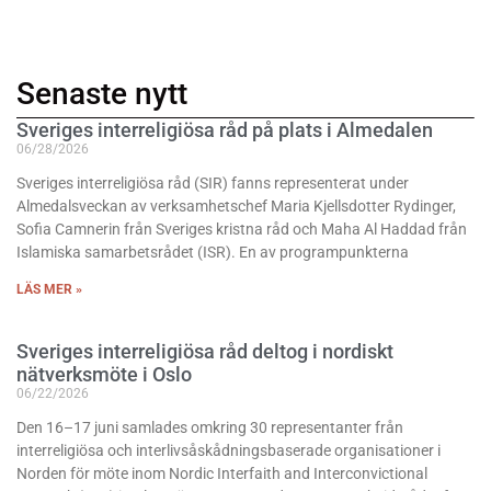
Senaste nytt
Sveriges interreligiösa råd på plats i Almedalen
06/28/2026
Sveriges interreligiösa råd (SIR) fanns representerat under
Almedalsveckan av verksamhetschef Maria Kjellsdotter Rydinger,
Sofia Camnerin från Sveriges kristna råd och Maha Al Haddad från
Islamiska samarbetsrådet (ISR). En av programpunkterna
LÄS MER »
Sveriges interreligiösa råd deltog i nordiskt
nätverksmöte i Oslo
06/22/2026
Den 16–17 juni samlades omkring 30 representanter från
interreligiösa och interlivsåskådningsbaserade organisationer i
Norden för möte inom Nordic Interfaith and Interconvictional