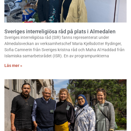
Sveriges interreligiösa råd på plats i Almedalen
Sveriges interreligiösa råd (SIR) fanns representerat under
Almedalsveckan av verksamhetschef Maria Kjellsdotter Rydinger,
Sofia Camnerin från Sveriges kristna råd och Maha Al Haddad från
Islamiska samarbetsrådet (ISR). En av programpunkterna
Läs mer »