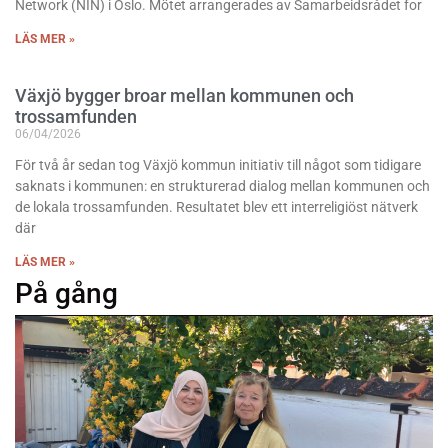
Network (NIN) i Oslo. Mötet arrangerades av Samarbeidsrådet for
LÄS MER »
Växjö bygger broar mellan kommunen och
trossamfunden
06/04/2026
För två år sedan tog Växjö kommun initiativ till något som tidigare
saknats i kommunen: en strukturerad dialog mellan kommunen och
de lokala trossamfunden. Resultatet blev ett interreligiöst nätverk
där
LÄS MER »
På gång