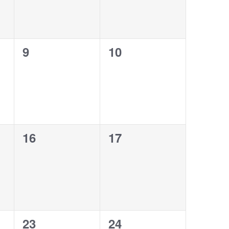
0
0
9
10
,
evenemang,
evenemang,
0
0
16
17
,
evenemang,
evenemang,
1
1
23
24