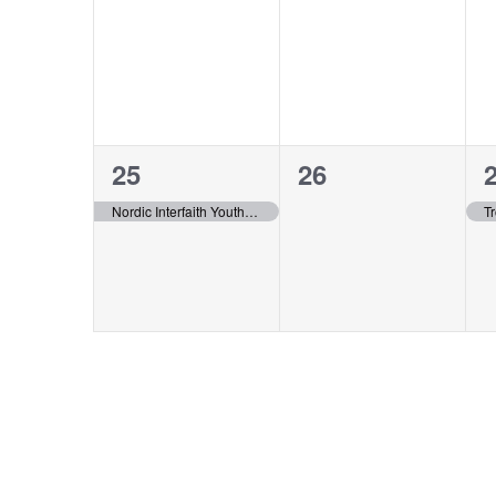
evenemang,
evenemang,
1
0
25
26
evenemang,
evenemang,
Nordic Interfaith Youth Summit
Tr