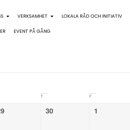
SS
VERKSAMHET
LOKALA RÅD OCH INITIATIV
ER
EVENT PÅ GÅNG
T
F
0
0
0
29
30
1
evenemang,
evenemang,
evenemang