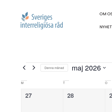
OM O
NYHET
maj 2026
Denna månad
Välj
datum.
Kalender
M
T
O
av
0
0
27
28
evenemang,
evenemang,
Evenemang