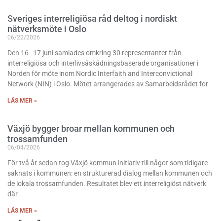
Sveriges interreligiösa råd deltog i nordiskt
nätverksmöte i Oslo
06/22/2026
Den 16–17 juni samlades omkring 30 representanter från
interreligiösa och interlivsåskådningsbaserade organisationer i
Norden för möte inom Nordic Interfaith and Interconvictional
Network (NIN) i Oslo. Mötet arrangerades av Samarbeidsrådet for
LÄS MER »
Växjö bygger broar mellan kommunen och
trossamfunden
06/04/2026
För två år sedan tog Växjö kommun initiativ till något som tidigare
saknats i kommunen: en strukturerad dialog mellan kommunen och
de lokala trossamfunden. Resultatet blev ett interreligiöst nätverk
där
LÄS MER »