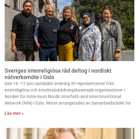
Sveriges interreligiösa råd deltog i nordiskt
nätverksmöte i Oslo
Den 16–17 juni samlades omkring 30 representanter från
interreligiösa och interlivsåskådningsbaserade organisationer i
Norden för möte inom Nordic Interfaith and Interconvictional
Network (NIN) i Oslo. Mötet arrangerades av Samarbeidsrådet for
Läs mer »