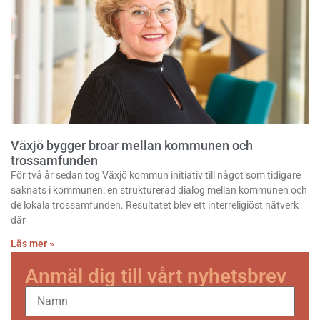
Växjö bygger broar mellan kommunen och
trossamfunden
För två år sedan tog Växjö kommun initiativ till något som tidigare
saknats i kommunen: en strukturerad dialog mellan kommunen och
de lokala trossamfunden. Resultatet blev ett interreligiöst nätverk
där
Läs mer »
Anmäl dig till vårt nyhetsbrev