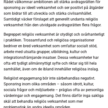
Rådet välkomnar ambitionen att stärka avdragsrätten för
sponsring av ideell verksamhet och ser positivt på åtgärder
som bidrar till att utveckla och stärka civilsamhället.
Samtidigt väcker förslaget att generellt undanta religiös
verksamhet från den utvidgade avdragsrätten flera frågor.
Begreppet religiös verksamhet är otydligt och svårhanterligt
i praktiken. Trossamfund och religiösa organisationer
bedriver en bred verksamhet som omfattar socialt stöd,
arbete med utsatta grupper, utbildning, kultur och
integrationsfrämjande insatser. Dessa verksamheter har
ofta ett tydligt allmännyttigt syfte och riktar sig till hela
samhället, även om de ibland innehåller religiösa inslag.
Religiöst engagemang bör inte särbehandlas negativt.
Sponsring inom olika områden – såsom idrott, kultur,
sociala frågor och miljöarbete – präglas ofta av personliga
värderingar och engagemang. Det finns därför inga sakliga
skäl att behandla religiös verksamhet som mer
problematisk än andra ideella områden.