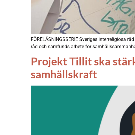
FÖRELÄSNINGSSERIE Sveriges interreligiösa råd bjud
råd och samfunds arbete för samhällssammanhå
Projekt Tillit ska stä
samhällskraft