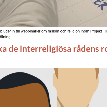
er in till webbinarier om rasism och religion inom Projekt Tilli
llning.
rka de interreligiösa rådens r