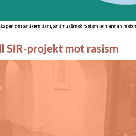
kapen om antisemitism, antimuslimsk rasism och annan rasism på
ll SIR-projekt mot rasism