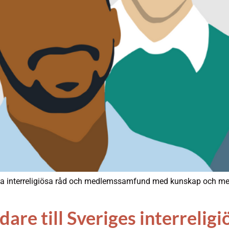
sta interreligiösa råd och medlemssamfund med kunskap och metod
dare till Sveriges interreligi