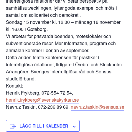
interreligiösa relationer där vi delar perspektiv på
samhällsutvecklingen, lyfter goda exempel och möts i
samtal om solidaritet och demokrati.
Söndag 15 november kl. 12.30 – måndag 16 november
kl. 16.00 i Göteborg.
Vi arbetar för prisvärda boenden, möteslokaler och
subventionerade resor. Mer information, program och
anmälan kommer i början av september.
Detta är den femte konferensen för praktiker i
interreligiösa relationer, tidigare i Örebro och Stockholm.
Arrangörer: Sveriges interreligiösa råd och Sensus
studieförbund.
Kontakt:
Henrik Frykberg, 072-554 72 54,
henrik.frykberg@svenskakyrkan.se
Navruz Taskin, 072-236 89 69,
navruz.taskin@sensus.se
LÄGG TILL I KALENDER