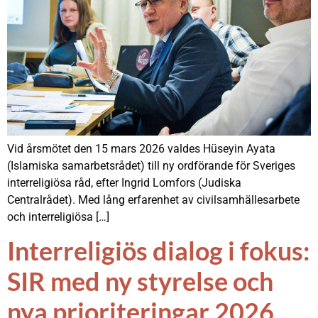
Vid årsmötet den 15 mars 2026 valdes Hüseyin Ayata
(Islamiska samarbetsrådet) till ny ordförande för Sveriges
interreligiösa råd, efter Ingrid Lomfors (Judiska
Centralrådet). Med lång erfarenhet av civilsamhällesarbete
och interreligiösa […]
Interreligiös dialog i fokus:
SIR med ny styrelse och
nya prioriteringar 2026