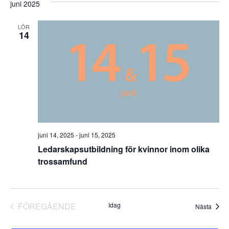
juni 2025
LÖR
14
juni 14, 2025
-
juni 15, 2025
Ledarskapsutbildning för kvinnor inom olika
trossamfund
EVENEMANG
FÖREGÅENDE
Idag
Even
Nästa