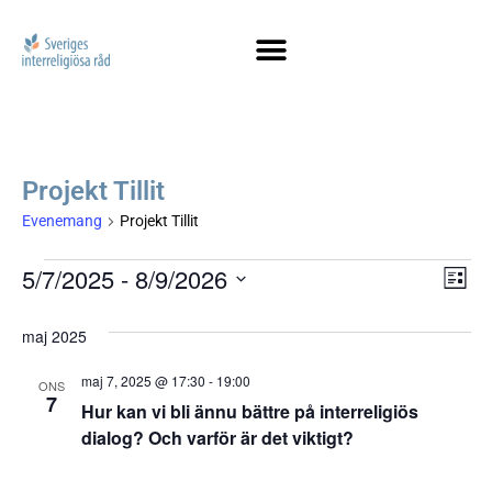
Projekt Tillit
Evenemang
Projekt Tillit
Vy
5/7/2025
 - 
8/9/2026
Ev
LISTA
Välj
vy
na
datum.
maj 2025
maj 7, 2025 @ 17:30
-
19:00
ONS
7
Hur kan vi bli ännu bättre på interreligiös
dialog? Och varför är det viktigt?