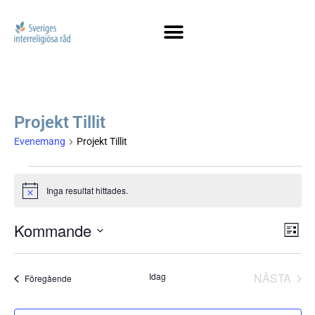
Projekt Tillit
Evenemang
Projekt Tillit
Inga resultat hittades.
Notis
Vy
Kommande
Ev
LISTA
Välj
vy
na
datum.
EVE
Idag
NÄSTA
Evenemang
Föregående